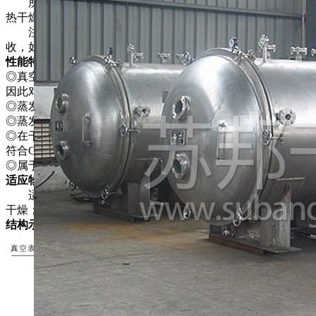
所谓真空干燥，就是将干燥物料处于真空条件下，进行加
热干燥。如果利用真空泵进行抽气抽湿，则加快了干燥速度。
注：如采用冷凝器．物料中的溶剂可通过冷凝器加以回
收，如溶剂为水，可不用冷凝器，节省能源投资。
性能特点
◎真空下物料溶液的沸点降低．使蒸发器的传热推动力增大．
因此对一定的传热量可以节省蒸发器的传热面积。
◎蒸发操作的热源可采用低压蒸汽或废热蒸汽。
◎蒸发器热损失少。
◎在干燥前可进行消毒处理，干燥过程中无任何不纯物污入，
符合GMP要求。
◎属于静态式真空干燥器．故干燥物料的形体不会损坏。
适应物料
适用于在高温下易分解，聚合和变质的热敏性物料的低温
干燥；被广泛地采用在制药、化工、食品、电子等行业。
结构示意图