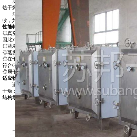
所谓真空干燥，就是将干燥物料处于真空条件下，进行加
热干燥。如果利用真空泵进行抽气抽湿，则加快了干燥速度。
注：如采用冷凝器．物料中的溶剂可通过冷凝器加以回
收，如溶剂为水，可不用冷凝器，节省能源投资。
性能特点
◎真空下物料溶液的沸点降低．使蒸发器的传热推动力增大．
因此对一定的传热量可以节省蒸发器的传热面积。
◎蒸发操作的热源可采用低压蒸汽或废热蒸汽。
◎蒸发器热损失少。
◎在干燥前可进行消毒处理，干燥过程中无任何不纯物污入，
符合GMP要求。
◎属于静态式真空干燥器．故干燥物料的形体不会损坏。
适应物料
适用于在高温下易分解，聚合和变质的热敏性物料的低温
干燥；被广泛地采用在制药、化工、食品、电子等行业。
结构示意图