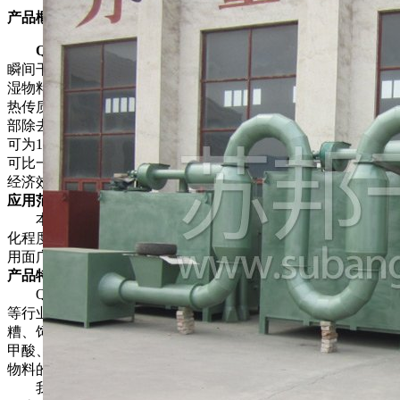
产品概述
QG系列脉冲式气流干燥机
是大批量的干燥设备，它采用
瞬间干燥的原理，利用载热空气的快速运动，带动湿物料，使
湿物料悬浮在热空气中，这样强化了整个干燥过程,提高了传
热传质的速率，经过气流干燥的物料，非结合水分几乎可以全
部除去（例如：淀粉等物料进料含水量≤40%左右，成品出料
可为13.5%）， 并且所干燥的物料，不会产生变质现象，产量
可比一般干燥机干燥有显著提高，用户可在短期内取得较高的
经济效益。
应用范围
本公司生产制造QG气流干燥设备，本产品整个设备自动
化程度高，投资少，耗能低，占用人力和厂房面积比较少，通
用面广，是理想的现代化设备。
产品特点
QG气流干燥机，适用于制药、化工、食品、建材、塑料
等行业的粉状物料的干燥除湿，例如：淀粉、鱼粉、食盐、酒
糟、饲料、面筋、塑料树脂、矿粉、煤粉、糖氯酸、A·S·C笨
甲酸、2·3·酸，聚氯乙酸聚丙稀、硫酸钠、焦亚硫酸钠等多种
物料的干燥。
我公司就气流干燥设备对外咨询，并代为设计制造非定型