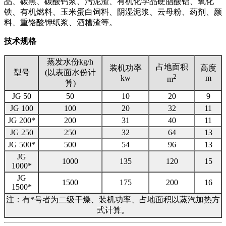
品、碳黑、碳酸钙浆、污泥渣、有机化学品硬脂酸铝、氧化
铁、有机燃料、玉米蛋白饲料、阴湿泥浆、云母粉、药剂、颜
料、重铬酸钾纸浆、酒糟渣等。
技术规格
蒸发水份kg/h
占地面积
装机功率
高度
型号
(以表面水份计
2
kw
m
m
算)
JG 50
50
10
20
9
JG 100
100
20
32
11
JG 200*
200
31
40
11
JG 250
250
32
64
13
JG 500*
500
54
96
13
JG
1000
135
120
15
1000*
JG
1500
175
200
16
1500*
注：有*号者为二级干燥、装机功率、占地面积以蒸汽加热方
式计算。