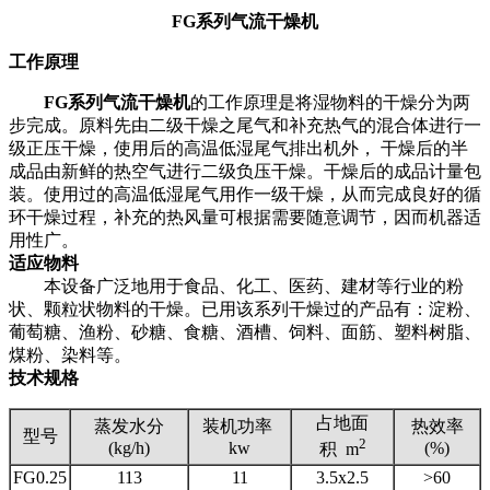
FG系列气流干燥机
工作原理
FG系列气流干燥机
的工作原理是将湿物料的干燥分为两
步完成。原料先由二级干燥之尾气和补充热气的混合体进行一
级正压干燥，使用后的高温低湿尾气排出机外， 干燥后的半
成品由新鲜的热空气进行二级负压干燥。干燥后的成品计量包
装。使用过的高温低湿尾气用作一级干燥，从而完成良好的循
环干燥过程，补充的热风量可根据需要随意调节，因而机器适
用性广。
适应物料
本设备广泛地用于食品、化工、医药、建材等行业的粉
状、颗粒状物料的干燥。已用该系列干燥过的产品有：淀粉、
葡萄糖、渔粉、砂糖、食糖、酒槽、饲料、面筋、塑料树脂、
煤粉、染料等。
技术规格
占地面
蒸发水分
装机功率
热效率
型号
2
(kg/h)
kw
(%)
积 m
FG0.25
113
11
3.5x2.5
>60