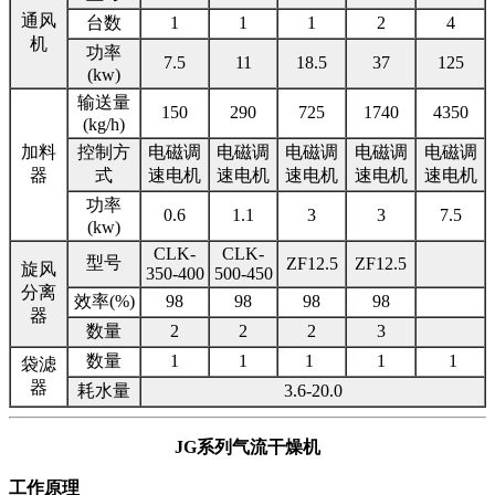
通风
台数
1
1
1
2
4
机
功率
7.5
11
18.5
37
125
(kw)
输送量
150
290
725
1740
4350
(kg/h)
加料
控制方
电磁调
电磁调
电磁调
电磁调
电磁调
器
式
速电机
速电机
速电机
速电机
速电机
功率
0.6
1.1
3
3
7.5
(kw)
CLK-
CLK-
型号
ZF12.5
ZF12.5
旋风
350-400
500-450
分离
效率(%)
98
98
98
98
器
数量
2
2
2
3
数量
1
1
1
1
1
袋滤
器
耗水量
3.6-20.0
JG系列气流干燥机
工作原理