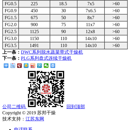
FG0.5
225
18.5
7x5
>60
FG0.9
450
30
7x6.5
>60
FG1.5
675
50
8x7
>60
FG2.0
900
75
11x7
>60
FG2.5
1125
90
12x8
>60
FG3.0
1150
110
14x10
>60
FG3.5
1491
110
14x10
>60
上一条：
DWC系列脱水蔬菜带式干燥机
下一条：
PLG系列盘式连续干燥机
公司二维码
回到顶部
Copyright © 2019 苏邦干燥
技术支持：
江苏东网
电话联系