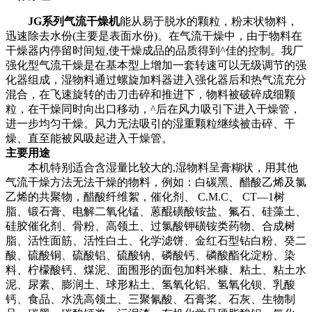
JG系列气流干燥机
能从易于脱水的颗粒，粉末状物料，
迅速除去水份(主要是表面水份)。在气流干燥中，由于物料在
干燥器内停留时间短,使干燥成品的品质得到^佳的控制。我厂
强化型气流干燥是在基本型上增加一套转速可以无级调节的强
化器组成，湿物料通过螺旋加料器进入强化器后和热气流充分
混合，在飞速旋转的击刀击碎和推进下，物料被破碎成细颗
粒，在干燥同时向出口移动，^后在风力吸引下进入干燥管，
进一步均匀干燥。风力无法吸引的湿重颗粒继续被击碎、干
燥、直至能被风吸起进入干燥管。
主要用途
本机特别适合含湿量比较大的,湿物料呈膏糊状，用其他
气流干燥方法无法干燥的物料，例如：白碳黑、醋酸乙烯及氯
乙烯的共聚物，醋酸纤维絮，催化剂、 C.M.C、 CT—1树
脂、锻石膏、电解二氧化锰、蒽醌磺酸铵盐、氟石、硅藻土、
硅胶催化剂、骨粉、高领土、过氯酸钾磺铵类药物、合成树
脂、活性面筋、活性白土、化学滤饼、金红石型钻白粉、癸二
酸、硫酸铜、硫酸铝、硫酸钠、磷酸钙、磷酸酯化淀粉、染
料、柠檬酸钙、煤泥、面围形的面包加料米糠、粘土、粘土水
泥、尿素、膨润土、球形粘土、氢氧化铝、氢氧化钡、乳酸
钙、食品、水洗高领土、三聚氰酸、石膏桨、石灰、生物制